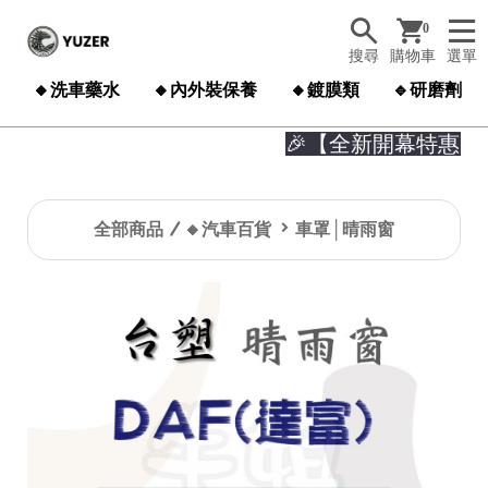
0
搜尋
購物車
選單
🔸洗車藥水
🔸內外裝保養
🔸鍍膜類
🔹研磨劑
🎉【全新開幕特惠】

全部商品
🔸汽車百貨
車罩│晴雨窗
