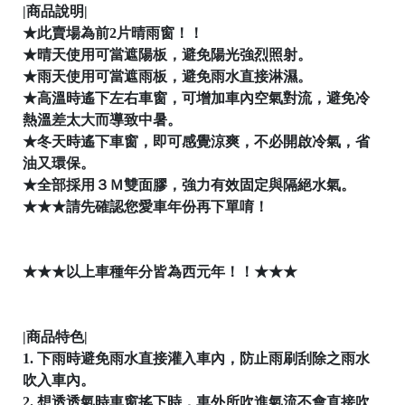
|商品說明|
│
★此賣場為前2片晴雨窗！！
★晴天使用可當遮陽板，避免陽光強烈照射。
★雨天使用可當遮雨板，避免雨水直接淋濕。
│
★高溫時遙下左右車窗，可增加車內空氣對流，避免冷
熱溫差太大而導致中暑。
★冬天時遙下車窗，即可感覺涼爽，不必開啟冷氣，省
油又環保。
★全部採用３Ｍ雙面膠，強力有效固定與隔絕水氣。

★★★請先確認您愛車年份再下單唷！
★★★以上車種年分皆為西元年！！★★★

|商品特色|
1. 下雨時避免雨水直接灌入車內，防止雨刷刮除之雨水
吹入車內。
│
2. 想透透氣時車窗搖下時，車外所吹進氣流不會直接吹