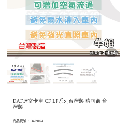


1
/
4

DAF達富卡車 CF LF系列台灣製 晴雨窗 台
灣製
商品貨號：
3429024
