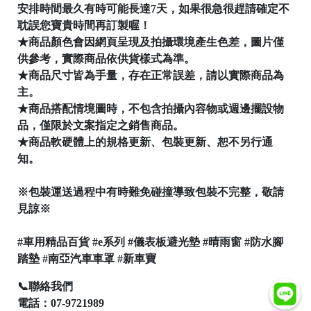
安排時間最久有時可能長達7天，如果很急很趕請確定不
│
耽誤您寶貴時間再訂製喔！
★商品顏色會因網頁呈現及拍攝環境產生色差，圖片僅
供參考，實際商品依供貨樣式為準。
│
★商品尺寸皆為手量，存在正常誤差，請以實際商品為
主。
★商品搭配情境圖時，不包含拍攝內容物或週邊擺設物
品，僅限於文案指定之銷售商品。
★商品軟硬體上的規格更新、包裝更新、恕不另行通
知。
※包裝運送過程中有時難免碰撞導致包裝不完整，敬請
見諒※
#車用精品百貨 #e系列 #儀表板避光墊 #晴雨窗 #防水腳
踏墊 #南亞汽車車罩 #新車寶
📞聯絡我們
電話：07-9721989