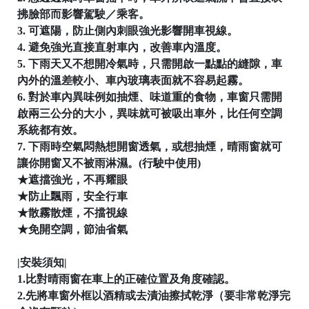
拂臉部而影響駕駛／乘客。
3. 可遮陽，防止側內刺眼強光影響開車視線。
4. 避免強光直接直射車內，改善車內溫度。
5. 下雨天又不想開冷氣時，只需開啟一點點的縫隙，車
內外的溫差較小、車內玻璃表面就不容易起霧。

6. 對於車內異味例如抽煙、味道重的食物，車窗只需開
啟兩三公分的大小，異味就可被吸出車外，比任何空調
系統都有效。
7. 下雨時空氣悶熱想開窗透氣，或想抽煙，晴雨窗就可
│
讓你開窗又不被雨淋濕。(行駛中使用)
★遮擋強光，不再耀眼
★防止飄雨，安全行車
★散霧散煙，不擋視線
★免開空調，節油省氣
│
|安裝須知|
1.比對晴雨窗在車上的正確位置及角度確認。
2.先將車窗外框以酒精或去漬油擦拭乾淨（要非常乾淨完
