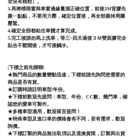
全沒有顆粒）。
3.再將晴雨窗與車窗邊緣量測正確位置，前後3M背膠先
撕ㄧ點點，不要用力壓，確定位置後，再全部撕掉周圍
壓緊。
4.確定全部都粘住車體才算完成。
│
5.完工後請勿馬上洗車，等三~四天過後３Ｍ雙面膠完全
貼合不鬆開後，才可接觸水。

|下標之前先聊聊|
★熱門商品的數量變動迅速，下標前請先詢問您需要的
商品是否有貨。
★訂購時請註明車型/年份。
★下標前歡迎先提問：車型、年份、CC數、幾門車，確
認您的愛車可製作。
★多種車型適用，歡迎留言提問！

★特殊車型及進口車的價格會有不同，若有需求，歡迎
詢價。
★下標訂製的商品無法取消以及退換貨限，訂製與出貨