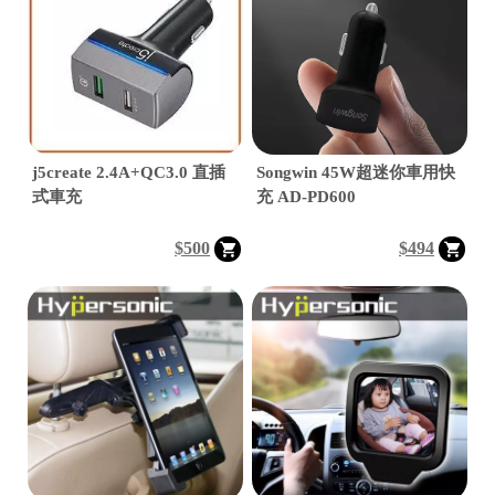
│
│
j5create 2.4A+QC3.0 直插
Songwin 45W超迷你車用快
式車充
充 AD-PD600

$500
$494

│