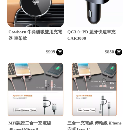

Cowhorn 牛角磁吸雙用充電
QC3.0+PD 藍牙快速車充
器 車架款
CAR3000
$999
$850


MFi認證二合一充電線
三合一充電線 傳輸線 iPhone

iPhone+MicroB
安卓Type-C