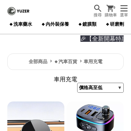
0
搜尋
購物車
選單
🔸洗車藥水
🔸內外裝保養
🔸鍍膜類
🔹研磨劑
🎉【全新開幕特惠】

全部商品
🔸汽車百貨
車用充電
車用充電
