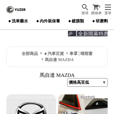
0
搜尋
購物車
選單
🔸洗車藥水
🔸內外裝保養
🔸鍍膜類
🔹研磨劑
🎉【全新開幕特惠】

全部商品
🔸汽車百貨
車罩│晴雨窗
馬自達 MAZDA
馬自達 MAZDA
