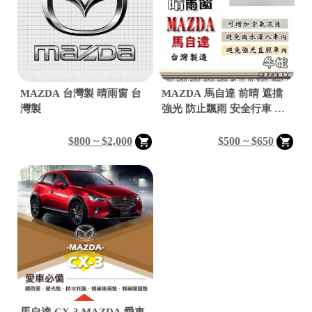

MAZDA 台灣製 晴雨窗 台
MAZDA 馬自達 前晴 遮擋
灣製
強光 防止飄雨 安全行車 晴
雨

$800 ~ $2,000
$500 ~ $650

