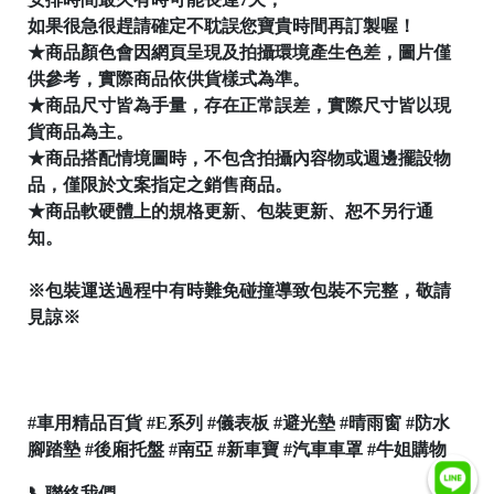
如果很急很趕請確定不耽誤您寶貴時間再訂製喔！
★商品顏色會因網頁呈現及拍攝環境產生色差，圖片僅
供參考，實際商品依供貨樣式為準。
★商品尺寸皆為手量，存在正常誤差，實際尺寸皆以現
貨商品為主。

★商品搭配情境圖時，不包含拍攝內容物或週邊擺設物
品，僅限於文案指定之銷售商品。
★商品軟硬體上的規格更新、包裝更新、恕不另行通
知。
│
※包裝運送過程中有時難免碰撞導致包裝不完整，敬請
見諒※
│
#車用精品百貨 #E系列 #儀表板 #避光墊 #晴雨窗 #防水
腳踏墊 #後廂托盤 #南亞 #新車寶 #汽車車罩 #牛姐購物

📞聯絡我們