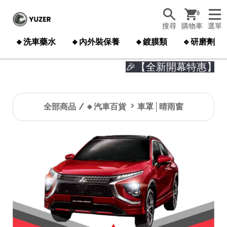
0
搜尋
購物車
選單
🔸洗車藥水
🔸內外裝保養
🔸鍍膜類
🔹研磨劑
🎉【全新開幕特惠】🎉

全部商品
🔸汽車百貨
車罩│晴雨窗
