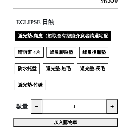
550
NT$
ECLIPSE 日蝕
│
避光墊-麂皮（超取會有摺痕介意者請選宅配
晴雨窗-4片
蜂巢腳踏墊
蜂巢後廂墊
│
防水托盤
避光墊-短毛
避光墊-長毛
避光墊-竹碳

數量
加入購物車