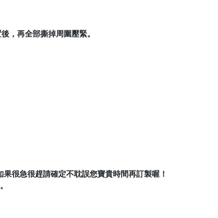
置後，再全部撕掉周圍壓緊。
如果很急很趕請確定不耽誤您寶貴時間再訂製喔！
。