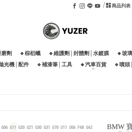
商品列表
研磨劑
🔹棕梠蠟
🔹維護劑│封體劑│水鍍膜
🔸玻
│拋光機│配件
🔹補漆筆│工具
🔸汽車百貨
🔹噴頭

BMW 