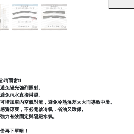
)晴雨窗❗❗
避免陽光強烈照射。
避免雨水直接淋濕。
可增加車內空氣對流，避免冷熱溫差太大而導致中暑。
感覺涼爽，不必開啟冷氣，省油又環保。
強力有效固定與隔絕水氣。
份再下單唷！