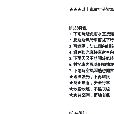
★★★以上車種年分皆為
|商品特色|
1. 下雨時避免雨水直
2. 想透透氣時車窗搖
3. 可遮陽，防止側內刺
4. 避免強光直接直射車
5. 下雨天又不想開冷
6. 對於車內異味例如
7. 下雨時空氣悶熱想
★遮擋強光，不再耀眼
★防止飄雨，安全行車
★散霧散煙，不擋視線
★免開空調，節油省氣
|安裝須知|