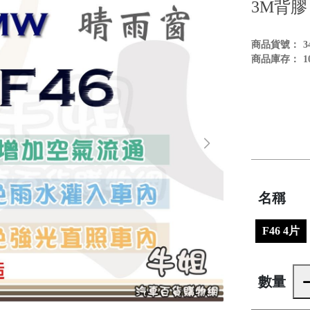
3M背膠
商品貨號：
3
商品庫存：
1
名稱
F46 4片
數量