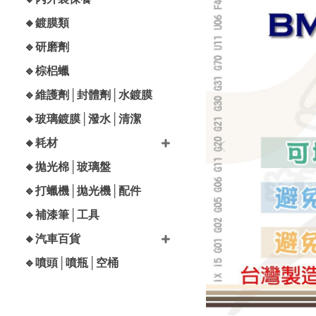
🔸鍍膜類
🔹研磨劑
🔹棕梠蠟
🔹維護劑│封體劑│水鍍膜
🔸玻璃鍍膜│潑水│清潔
🔸耗材
🔸拋光棉│玻璃盤
🔹打蠟機│拋光機│配件
🔹補漆筆│工具
🔸汽車百貨
🔹噴頭│噴瓶│空桶