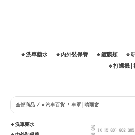
🔸洗車藥水
🔸內外裝保養
🔸鍍膜類
🔹
🔹打蠟機
全部商品
🔸汽車百貨
車罩│晴雨窗
🔸洗車藥水
🔸內外裝保養