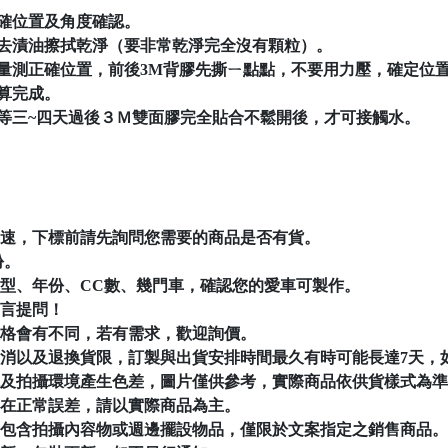
正確位置及角度確認。
或去漬油擦拭乾淨（要非常乾淨完全沒有顆粒）。
緣量測正確位置，前後3M背膠先撕ㄧ點點，不要用力壓，確定位
才算完成。
，等三~四天過後３Ｍ雙面膠完全貼合不鬆開後，才可接觸水。
速，下標前請先詢問您需要的商品是否有貨。
份。
型、年份、CC數、幾門車，確認您的愛車可製作。
言提問！
格會有不同，若有需求，歡迎詢價。
消以及退換貨限，訂製與出貨安排時間最久有時可能長達7天，
及拍攝環境產生色差，圖片僅供參考，實際商品依供貨樣式為準
在正常誤差，請以實際商品為主。
包含拍攝內容物或週邊擺設物品，僅限於文案指定之銷售商品。