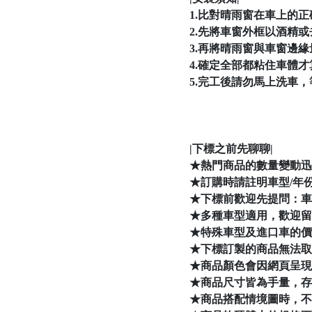
1.比對晴雨窗在車上的
2.先將車窗外框以酒精
3.再將晴雨窗與車窗邊
4.確定全部都粘住車體
5.完工後請勿馬上洗車
|下標之前先聊聊|
★熱門商品的數量變動迅
★訂購時請註明車型/年
★下標前歡迎先提問：車
★多種車型適用，歡迎留
★特殊車型及進口車的價
★下標訂製的商品無法取
★商品顏色會因網頁呈現
★商品尺寸皆為手量，存
★商品搭配情境圖時，不