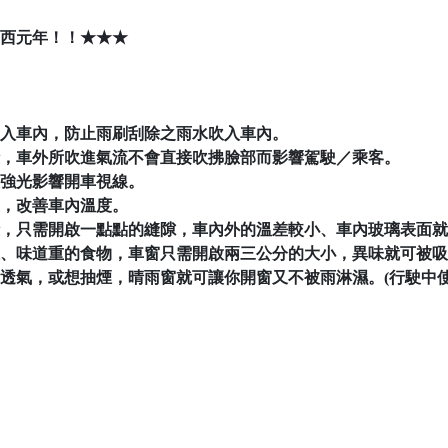
西元年！！★★★
接灌入車內，防止雨刷刮除之雨水吹入車內。
下時，車外所吹進氣流不會直接吹拂臉部而影響駕駛／乘客。
眼強光影響開車視線。
內，改善車內溫度。
氣時，只需開啟一點點的縫隙，車內外的溫差較小、車內玻璃表面
抽煙、味道重的食物，車窗只需開啟兩三公分的大小，異味就可被
開窗透氣，或想抽煙，晴雨窗就可讓你開窗又不被雨淋濕。(行駛中使