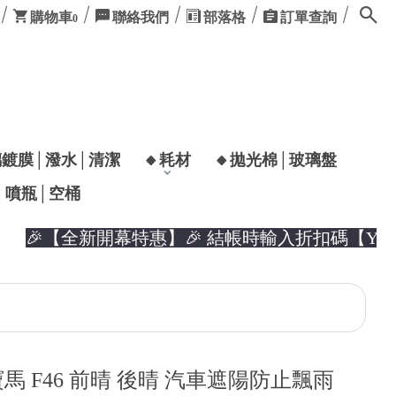
購物車
聯絡我們
部落格
訂單查詢
0
璃鍍膜│潑水│清潔
🔸耗材
🔸拋光棉│玻璃盤
│噴瓶│空桶
【全新開幕特惠】🎉 結帳時輸入折扣碼【YUZER
寶馬 F46 前晴 後晴 汽車遮陽防止飄雨