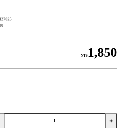
427025
00
1,850
NT$