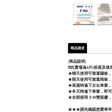
商品描述
|商品說明|
❗❗此賣場為4片(前座及後座
★晴天使用可當遮陽板，
★雨天使用可當遮雨板，
★高溫時遙下左右車窗，
★冬天時遙下車窗，即可
★全部採用３Ｍ雙面膠，
★★★請先確認您愛車年