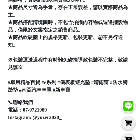
C
★商品尺寸皆為手量，存在正常誤差，請以實際商品為
o
p
主。
y
★商品搭配情境圖時，不包含拍攝內容物或週邊擺設物
r
品，僅限於文案指定之銷售商品。
i
g
★商品軟硬體上的規格更新、包裝更新、恕不另行通
h
知。
t
©
2
※包裝運送過程中有時難免碰撞導致包裝不完整，敬請
0
見諒※
2
6
Y
#車用精品百貨 #e系列 #儀表板避光墊 #晴雨窗 #防水腳
u
踏墊 #南亞汽車車罩 #新車寶
z
e
📞聯絡我們
r
電話：07-9721989
-
羽
Instagram: @yuzer2020_
蛇
神
汽
車