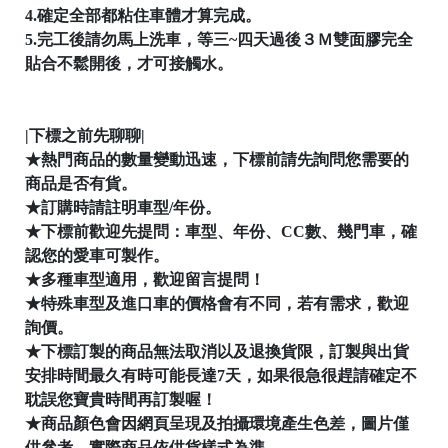
4.確定全部都粘住車體才算完成。
5.完工後請勿馬上洗車，等三~四天過後３Ｍ雙面膠完全
貼合不鬆開後，才可接觸水。
|下標之前先聊聊|
★熱門商品的數量變動迅速，下標前請先詢問您需要的
商品是否有貨。
97
高
★訂購時請註明車型/年份。
雄
★下標前歡迎先提問：車型、年份、CC數、幾門車，確
市
認您的愛車可製作。
新
★多種車型適用，歡迎留言提問！
興
★特殊車型及進口車的價格會有不同，若有需求，歡迎
區
詢價。
信
★下標訂製的商品無法取消以及退換貨限，訂製與出貨
守
安排時間最久有時可能長達7天，如果很急很趕請確定不
街
耽誤您寶貴時間再訂製喔！
79
★商品顏色會因網頁呈現及拍攝環境產生色差，圖片僅
號
供參考，實際商品依供貨樣式為準。