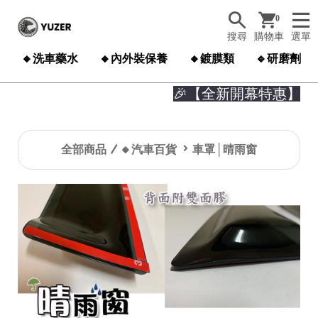
0
搜尋
購物車
選單
🔸洗車藥水
🔸內外裝保養
🔸鍍膜類
🔹研磨劑
🎉【全新開幕特惠】🎉

全部商品
🔸汽車百貨
車罩│晴雨窗
