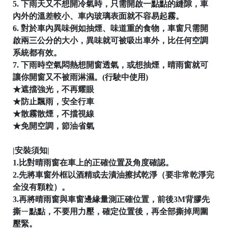
5. 下雨天又不想開冷氣時，只需開啟一點點的縫隙，車
內外的溫差較小、車內玻璃表面就不容易起霧。
6. 對於車內異味例如抽煙、味道重的食物，車窗只需開
啟兩三公分的大小，異味就可被吸出車外，比任何空調
系統都有效。
7. 下雨時空氣悶熱想開窗透氣，或想抽煙，晴雨窗就可
讓你開窗又不被雨淋濕。(行駛中使用)
★遮擋強光，不再耀眼
★防止飄雨，安全行車
★散霧散煙，不擋視線
★免開空調，節油省氣
|安裝須知|
1.比對晴雨窗在車上的正確位置及角度確認。
2.先將車窗外框以酒精或去漬油擦拭乾淨（要非常乾淨完
全沒有顆粒）。
3.再將晴雨窗與車窗邊緣量測正確位置，前後3M背膠先
撕ㄧ點點，不要用力壓，確定位置後，再全部撕掉周圍
壓緊。