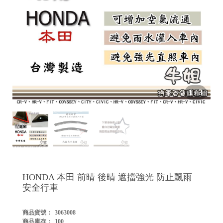


1
/
3

HONDA 本田 前晴 後晴 遮擋強光 防止飄雨
安全行車
商品貨號：
3063008

商品庫存：
100