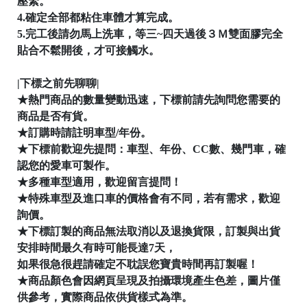
壓緊。
4.確定全部都粘住車體才算完成。
5.完工後請勿馬上洗車，等三~四天過後３Ｍ雙面膠完全
貼合不鬆開後，才可接觸水。
│
|下標之前先聊聊|
★熱門商品的數量變動迅速，下標前請先詢問您需要的
商品是否有貨。
★訂購時請註明車型/年份。

★下標前歡迎先提問：車型、年份、CC數、幾門車，確
認您的愛車可製作。
★多種車型適用，歡迎留言提問！
★特殊車型及進口車的價格會有不同，若有需求，歡迎
詢價。
★下標訂製的商品無法取消以及退換貨限，訂製與出貨
安排時間最久有時可能長達7天，

如果很急很趕請確定不耽誤您寶貴時間再訂製喔！
★商品顏色會因網頁呈現及拍攝環境產生色差，圖片僅
供參考，實際商品依供貨樣式為準。