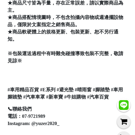
★商品尺寸皆為手量，存在正常誤差，請以實際商品為
│
主。
★商品搭配情境圖時，不包含拍攝內容物或週邊擺設物
品，僅限於文案指定之銷售商品。
│
★商品軟硬體上的規格更新、包裝更新、恕不另行通
知。
※包裝運送過程中有時難免碰撞導致包裝不完整，敬請
見諒※
#車用精品百貨 #E系列 #避光墊 #晴雨窗 #腳踏墊 #車用
腳踏墊 #汽車車罩 #新車寶 #牛姐購物 #汽車百貨
📞聯絡我們
電話：07-9721989
Instagram: @yuzer2020_