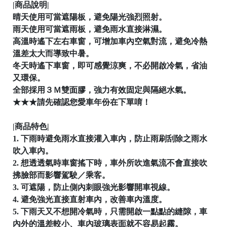
|商品說明|
│
晴天使用可當遮陽板，避免陽光強烈照射。
雨天使用可當遮雨板，避免雨水直接淋濕。
高溫時遙下左右車窗，可增加車內空氣對流，避免冷熱
│
溫差太大而導致中暑。
冬天時遙下車窗，即可感覺涼爽，不必開啟冷氣，省油
又環保。
全部採用３Ｍ雙面膠，強力有效固定與隔絕水氣。
★★★請先確認您愛車年份在下單唷！

|商品特色|
1. 下雨時避免雨水直接灌入車內，防止雨刷刮除之雨水
吹入車內。
2. 想透透氣時車窗搖下時，車外所吹進氣流不會直接吹

拂臉部而影響駕駛／乘客。
3. 可遮陽，防止側內刺眼強光影響開車視線。
4. 避免強光直接直射車內，改善車內溫度。
5. 下雨天又不想開冷氣時，只需開啟一點點的縫隙，車
內外的溫差較小、車內玻璃表面就不容易起霧。
│