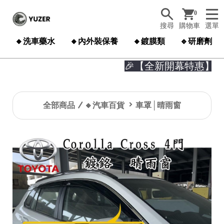
0
搜尋
購物車
選單
🔸洗車藥水
🔸內外裝保養
🔸鍍膜類
🔹研磨劑
🎉【全新開幕特惠】🎉

全部商品
🔸汽車百貨
車罩│晴雨窗
