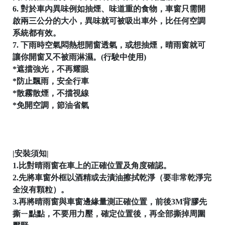
6. 對於車內異味例如抽煙、味道重的食物，車窗只需開
啟兩三公分的大小，異味就可被吸出車外，比任何空調
系統都有效。
7. 下雨時空氣悶熱想開窗透氣，或想抽煙，晴雨窗就可
讓你開窗又不被雨淋濕。(行駛中使用)

*遮擋強光，不再耀眼
*防止飄雨，安全行車
*散霧散煙，不擋視線
*免開空調，節油省氣
│
|安裝須知|
1.比對晴雨窗在車上的正確位置及角度確認。
│
2.先將車窗外框以酒精或去漬油擦拭乾淨（要非常乾淨完
全沒有顆粒）。
3.再將晴雨窗與車窗邊緣量測正確位置，前後3M背膠先
撕ㄧ點點，不要用力壓，確定位置後，再全部撕掉周圍
