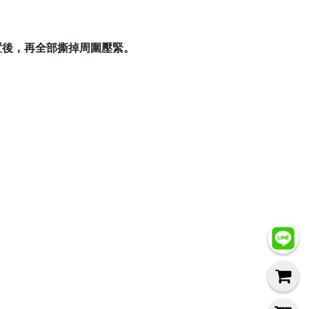
置後，再全部撕掉周圍壓緊。