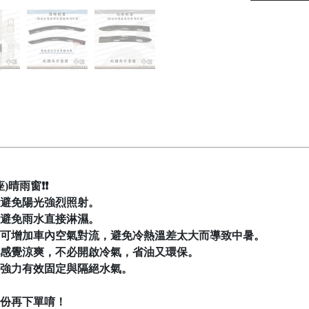
)晴雨窗❗❗
避免陽光強烈照射。
避免雨水直接淋濕。
可增加車內空氣對流，避免冷熱溫差太大而導致中暑。
感覺涼爽，不必開啟冷氣，省油又環保。
強力有效固定與隔絕水氣。
份再下單唷！