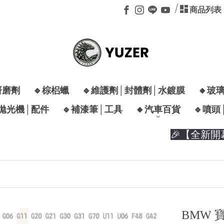
商品列表
研磨劑
🔹棕梠蠟
🔹維護劑│封體劑│水鍍膜
🔸玻
│拋光機│配件
🔹補漆筆│工具
🔸汽車百貨
🔹噴頭
🎉【全新開幕特
BMW 寶