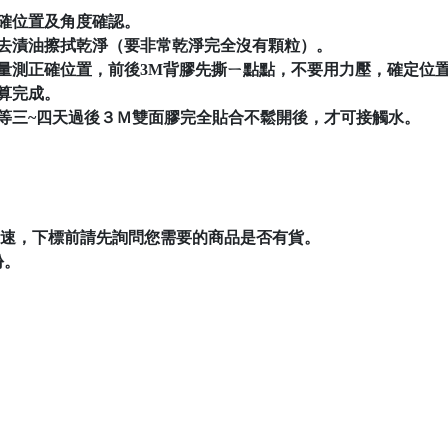
正確位置及角度確認。
或去漬油擦拭乾淨（要非常乾淨完全沒有顆粒）。
緣量測正確位置，前後3M背膠先撕ㄧ點點，不要用力壓，確定位
才算完成。
，等三~四天過後３Ｍ雙面膠完全貼合不鬆開後，才可接觸水。
速，下標前請先詢問您需要的商品是否有貨。
份。