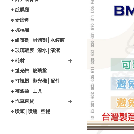
🔸鍍膜類
🔹研磨劑
🔹棕梠蠟
🔹維護劑│封體劑│水鍍膜
🔸玻璃鍍膜│潑水│清潔
🔸耗材
🔸拋光棉│玻璃盤
🔹打蠟機│拋光機│配件
🔹補漆筆│工具
🔸汽車百貨
🔹噴頭│噴瓶│空桶