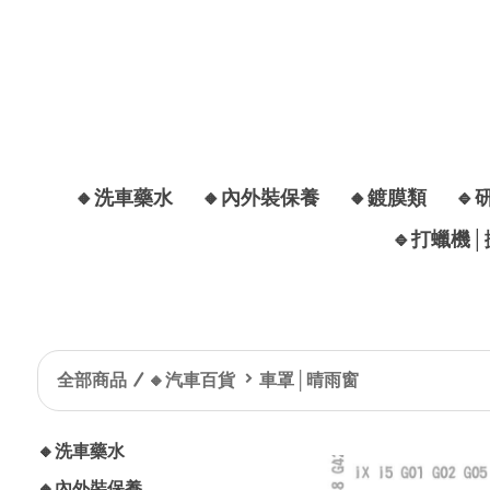
🔸洗車藥水
🔸內外裝保養
🔸鍍膜類
🔹
🔹打蠟機
全部商品
🔸汽車百貨
車罩│晴雨窗
🔸洗車藥水
🔸內外裝保養