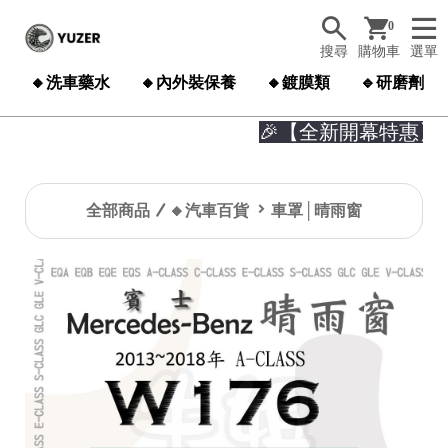
0
搜尋
購物車
選單
🔸洗車藥水
🔸內外裝保養
🔸鍍膜類
🔹研磨劑
🎉【全新開幕特惠】

全部商品
🔸汽車百貨
車罩│晴雨窗
