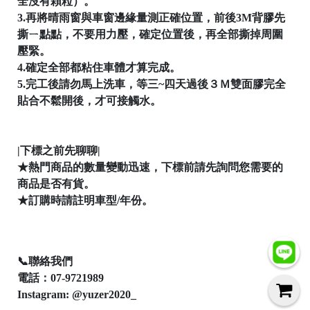
全沒有顆粒）。
3.再將晴雨窗與車窗邊緣量測正確位置，前後3M背膠先
撕ㄧ點點，不要用力壓，確定位置後，再全部撕掉周圍
壓緊。
4.確定全部都粘住車體才算完成。
│
5.完工後請勿馬上洗車，等三~四天過後３Ｍ雙面膠完全
貼合不鬆開後，才可接觸水。

|下標之前先聊聊|
★熱門商品的數量變動迅速，下標前請先詢問您需要的
商品是否有貨。
★訂購時請註明車型/年份。
📞聯絡我們

電話：07-9721989
Instagram: @yuzer2020_