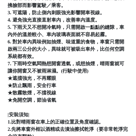
拂臉部而影響駕駛／乘客。
3. 可遮陽，防止側內刺眼強光影響開車視線。
4. 避免強光直接直射車內，改善車內溫度。
5. 下雨天又不想開冷氣時，只需開啟一點點的縫隙，車
內外的溫差較小、車內玻璃表面就不容易起霧。

6. 對於車內異味例如抽煙、味道重的食物，車窗只需開
啟兩三公分的大小，異味就可被吸出車外，比任何空調
系統都有效。
7. 下雨時空氣悶熱想開窗透氣，或想抽煙，晴雨窗就可
│
讓你開窗又不被雨淋濕。(行駛中使用)
★遮擋強光，不再耀眼
★防止飄雨，安全行車
★散霧散煙，不擋視線
★免開空調，節油省氣
│
|安裝須知|
1.比對晴雨窗在車上的正確位置及角度確認。
2.先將車窗外框以酒精或去漬油擦拭乾淨（要非常乾淨完
