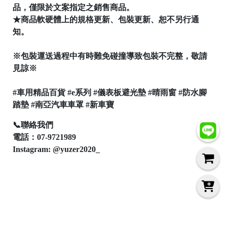
品，僅限於文案指定之銷售商品。
★商品軟硬體上的規格更新、包裝更新、恕不另行通
知。
※包裝運送過程中有時難免碰撞導致包裝不完整，敬請
見諒※
#車用精品百貨 #e系列 #儀表板避光墊 #晴雨窗 #防水腳
踏墊 #南亞汽車車罩 #新車寶
📞聯絡我們
電話：07-9721989
Instagram: @yuzer2020_