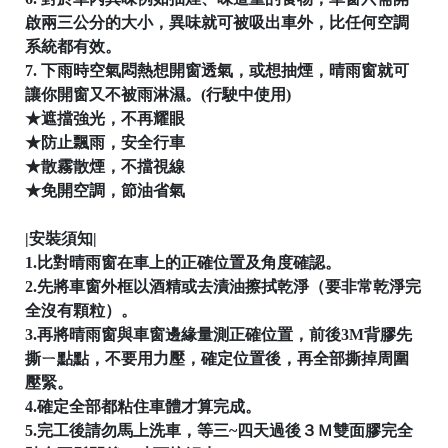
啟兩三公分的大小，異味就可被吸出車外，比任何空調
系統都有效。
7. 下雨時空氣悶熱想開窗透氣，或想抽煙，晴雨窗就可
讓你開窗又不被雨淋濕。(行駛中使用)
│
★遮擋強光，不再耀眼
★防止飄雨，安全行車
★散霧散煙，不擋視線
★免開空調，節油省氣

|安裝須知|
1.比對晴雨窗在車上的正確位置及角度確認。
2.先將車窗外框以酒精或去漬油擦拭乾淨（要非常乾淨完
全沒有顆粒）。
3.再將晴雨窗與車窗邊緣量測正確位置，前後3M背膠先
撕ㄧ點點，不要用力壓，確定位置後，再全部撕掉周圍
壓緊。

4.確定全部都粘住車體才算完成。
5.完工後請勿馬上洗車，等三~四天過後３Ｍ雙面膠完全