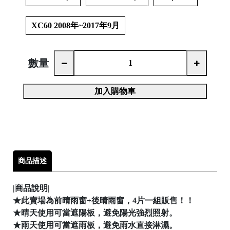
│
XC60 2008年~2017年9月
│
數量
加入購物車

商品描述

|商品說明|
★此賣場為前晴雨窗+後晴雨窗，4片一組販售！！
★晴天使用可當遮陽板，避免陽光強烈照射。
★雨天使用可當遮雨板，避免雨水直接淋濕。
│