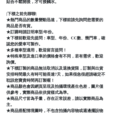
貼合不鬆開後，才可接觸水。
│
|下標之前先聊聊|
★熱門商品的數量變動迅速，下標前請先詢問您需要的
│
商品是否有貨。
★訂購時請註明車型/年份。
★下標前歡迎先提問：車型、年份、CC數、幾門車，確
認您的愛車可製作。
★多種車型適用，歡迎留言提問！
★特殊車型及進口車的價格會有不同，若有需求，歡迎
詢價。
★下標訂製的商品無法取消以及退換貨限，訂製與出貨
安排時間最久有時可能長達7天，如果很急很趕請確定不
耽誤您寶貴時間再訂製喔！
★商品顏色會因網頁呈現及拍攝環境產生色差，圖片僅
供參考，實際商品依供貨樣式為準。
★商品尺寸皆為手量，存在正常誤差，請以實際商品為
主。
★商品搭配情境圖時，不包含拍攝內容物或週邊擺設物