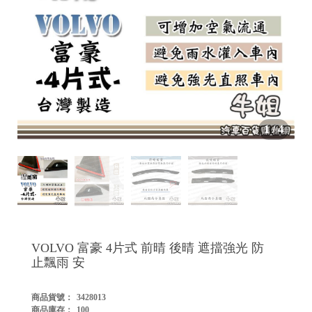


1
/
4

VOLVO 富豪 4片式 前晴 後晴 遮擋強光 防
止飄雨 安
商品貨號：
3428013

商品庫存：
100