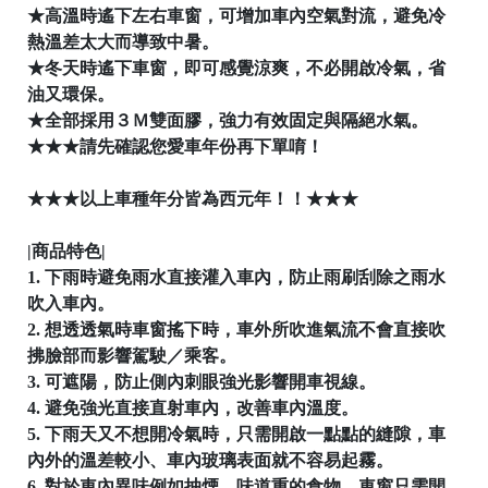
★高溫時遙下左右車窗，可增加車內空氣對流，避免冷
熱溫差太大而導致中暑。
★冬天時遙下車窗，即可感覺涼爽，不必開啟冷氣，省
油又環保。
★全部採用３Ｍ雙面膠，強力有效固定與隔絕水氣。

★★★請先確認您愛車年份再下單唷！
★★★以上車種年分皆為西元年！！★★★
|商品特色|
│
1. 下雨時避免雨水直接灌入車內，防止雨刷刮除之雨水
吹入車內。
2. 想透透氣時車窗搖下時，車外所吹進氣流不會直接吹
拂臉部而影響駕駛／乘客。
│
3. 可遮陽，防止側內刺眼強光影響開車視線。
4. 避免強光直接直射車內，改善車內溫度。
5. 下雨天又不想開冷氣時，只需開啟一點點的縫隙，車
內外的溫差較小、車內玻璃表面就不容易起霧。

6. 對於車內異味例如抽煙、味道重的食物，車窗只需開