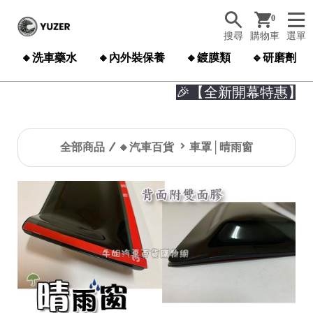
0
搜尋
購物車
選單
🔸洗車藥水
🔸內外裝保養
🔸鍍膜類
🔹研磨劑
🎉【全新開幕特惠】🎉

全部商品
🔸汽車百貨
車罩│晴雨窗
