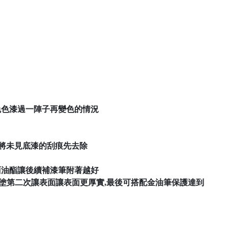
,避免色漆過一陣子再變色的情況
,將未見底漆的刮痕先去除
表面油酯讓後續補漆筆附著越好
可塗第二次讓表面讓表面更厚實,最後可搭配金油筆保護達到