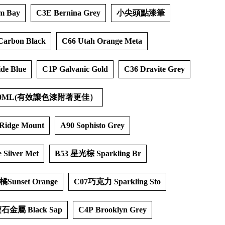
m Bay
C3E Bernina Grey
小尖頭點漆筆
arbon Black
C66 Utah Orange Meta
de Blue
C1P Galvanic Gold
C36 Dravite Grey
50ML(有效讓色漆附著更佳）
 Ridge Mount
A90 Sophisto Grey
 Silver Met
B53 星光棕 Sparkling Br
Sunset Orange
C07巧克力 Sparkling Sto
石金屬 Black Sap
C4P Brooklyn Grey