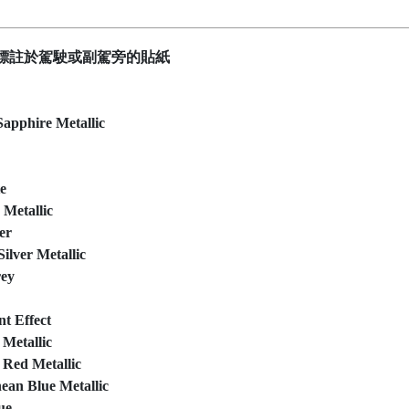
標註於駕駛或副駕旁的貼紙
phire Metallic
e
Metallic
er
ver Metallic
ey
nt Effect
Metallic
ed Metallic
n Blue Metallic
ue