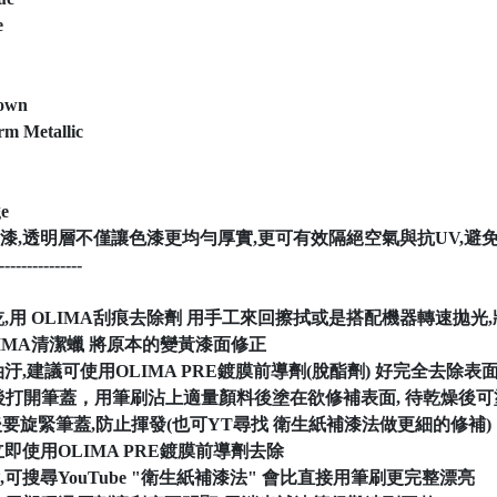
e
own
m Metallic
e
t(仿照原漆,透明層不僅讓色漆更均勻厚實,更可有效隔絕空氣與抗UV
---------------
,用 OLIMA刮痕去除劑 用手工來回擦拭或是搭配機器轉速拋光
IMA清潔蠟 將原本的變黃漆面修正
汙,建議可使用OLIMA PRE鍍膜前導劑(脫酯劑) 好完全去除
後打開筆蓋，用筆刷沾上適量顏料後塗在欲修補表面, 待乾燥後
後要旋緊筆蓋,防止揮發(也可YT尋找 衛生紙補漆法做更細的修補)
即使用OLIMA PRE鍍膜前導劑去除
可搜尋YouTube "衛生紙補漆法" 會比直接用筆刷更完整漂亮