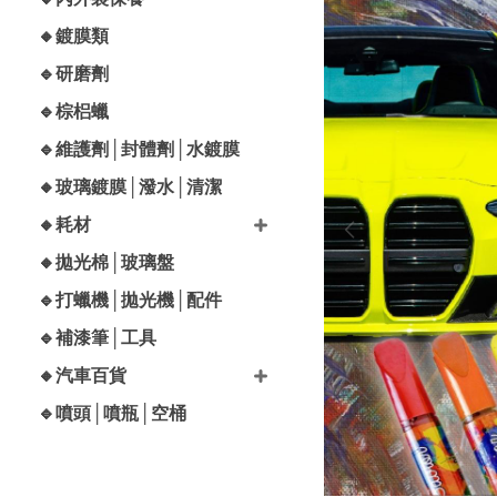
🔸鍍膜類
🔹研磨劑
🔹棕梠蠟
🔹維護劑│封體劑│水鍍膜
🔸玻璃鍍膜│潑水│清潔
🔸耗材
🔸拋光棉│玻璃盤
🔹打蠟機│拋光機│配件
🔹補漆筆│工具
🔸汽車百貨
🔹噴頭│噴瓶│空桶