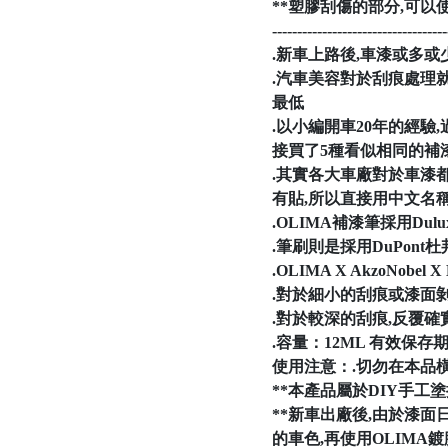
**塑膠刮傷的部分,可
-----------------------------------
.新車上路後,車漆或多
.汽車美容對於刮痕處理
最低
.以小編開車20年的經
接買了5種看似相同的補
.其實各大車廠對於車漆都有自己
有貼,所以直接用中文名稱
.OLIMA補漆筆採用Du
.筆刷則是採用DuPont
.OLIMA X AkzoNo
.對於細小的刮痕或漆面
.對於較深的刮痕,反覆確
.容量：12ML 有效保存
使用注意：.切勿在本品
**本產品屬於DIY手工
**新車出廠後,由於漆面
的車色,再使用OLIM