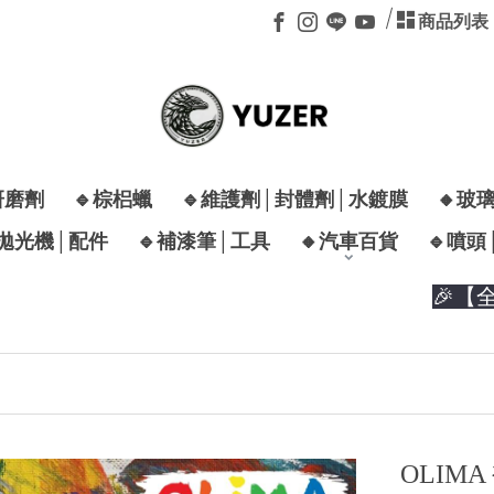
商品列表
研磨劑
🔹棕梠蠟
🔹維護劑│封體劑│水鍍膜
🔸玻
│拋光機│配件
🔹補漆筆│工具
🔸汽車百貨
🔹噴頭
🎉【全新開
OLIMA 