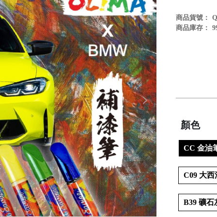
商品貨號：
商品庫存：
9
顏色
CC 金油
C09 大西洋
B39 礦石灰