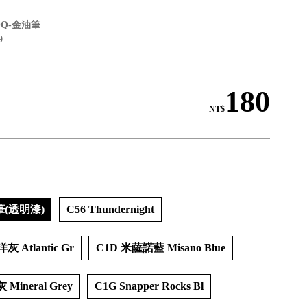
QQ-金油筆
9
180
NT$
筆(透明漆)
C56 Thundernight
灰 Atlantic Gr
C1D 米薩諾藍 Misano Blue
 Mineral Grey
C1G Snapper Rocks Bl