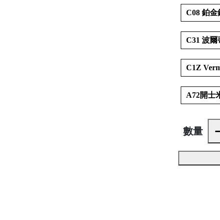
C08 鉑金銀 
C31 波
C1Z Verm
A72開士米銀
數量