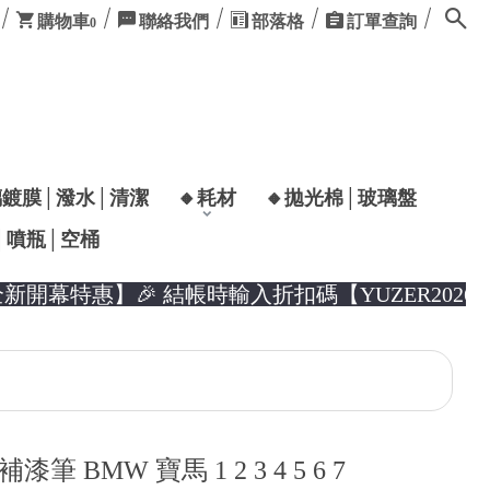
購物車
聯絡我們
部落格
訂單查詢
0
璃鍍膜│潑水│清潔
🔸耗材
🔸拋光棉│玻璃盤
│噴瓶│空桶
幕特惠】🎉 結帳時輸入折扣碼【YUZER2026】
補漆筆 BMW 寶馬 1 2 3 4 5 6 7