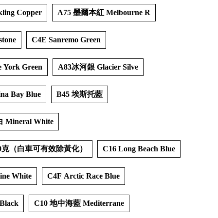
kling Copper
A75 墨爾本紅 Melbourne R
stone
C4E Sanremo Green
 York Green
A83冰河銀 Glacier Silve
na Bay Blue
B45 埃斯托藍
Mineral White
50克（白車可有效除黃化）
C16 Long Beach Blue
ine White
C4F Arctic Race Blue
Black
C10 地中海藍 Mediterrane