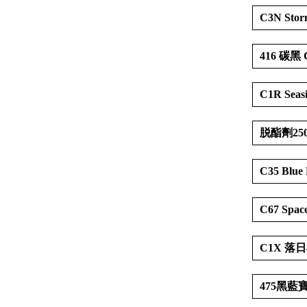
C3N Stor
416 碳黑 C
C1R Seasi
脱酯劑2
C35 Blue
C67 Space
C1X 落日橘
475黑藍寶