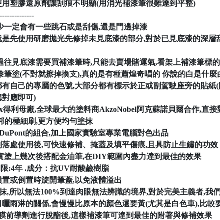
以使用塑膠還原劑讓刮痕不明顯(用消光補漆筆很難達到平整)
--------------
或少一定會有一些跳石或是刮傷,還是門邊掉漆
就是先使用研磨拋光先修掉未見底漆的部分,對於已見底漆的深層刮
驗,過往見底漆需要買補漆筆時,只能去賣場賭運氣,看架上補漆筆標
漆筆塗(不對就擦掉換支),真的是有種蕭煌奇唱的 你說的白是什麼
的專屬的色號,大部分都有標示於正或副駕駛座旁的貼紙(國產Nissan,Luxg
對應即可)
lux得利母廠,全球最大的塗料商AkzoNobel阿克蘇諾貝爾合作,
杜邦的極細刷,更方便均勻塗抹
bel X DuPont的組合,加上國家實驗室專業電腦對色出品
剝落處使用後,可快速修補、掩蓋及填平傷痕,且具防止生鏽的功效
實塗上幾次後搭配金油筆,在DIY範圍內盡力達到最佳的效果
期限:4年 .成分：抗UV耐酸鹼樹脂
橫置或倒置時旋開筆蓋,以免液體溢出
塗抹,所以無法100%到達肉眼無法辨識的境界,對於完美主義者,我們
日曬雨淋的關係,會慢慢比原本的顏色還要黃(尤其是白色車),比
A鍍膜前導劑進行脫酯後,這樣補漆筆可達到最佳的附著與修補效果