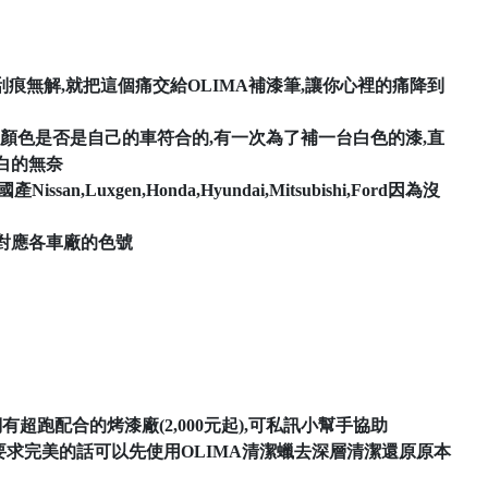
痕無解,就把這個痛交給OLIMA補漆筆,讓你心裡的痛降到
的顏色是否是自己的車符合的,有一次為了補一台白色的漆,直
白的無奈
en,Honda,Hyundai,Mitsubishi,Ford因為沒
直接對應各車廠的色號
有超跑配合的烤漆廠(2,000元起),可私訊小幫手協助
較要求完美的話可以先使用OLIMA清潔蠟去深層清潔還原原本