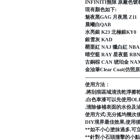
INFINITI無限 原廠
現有顏色如下:
魅夜黑GAG 月夜黑 Z11
晨曦白QAB
水亮銀 K23 北極銀KY0
銀雪灰 KAD
罌栗紅 NAJ 獵白紅 NBA
晴空藍 RAY 星夜藍 RB
古銅棕 CAN 琥珀金 NA
金油筆Clear Coa
-----------------------------------
使用方法：
.將刮痕區域清洗乾淨擦乾
.白色車漆可以先使用OL
.清除修補表面的水份及油
使用方式:充分搖均幾次
DIY境界最佳效果,使用
**如不小心塗抹過多,可立
**針對小石頭撞擊的小點,