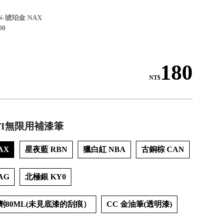
N-琥珀金 NAX
00
180
NT$
ITI無限用補漆筆
AX
星夜藍 RBN
獵白紅 NBA
古銅棕 CAN
AG
北極銀 KY0
劑80ML(未見底漆的刮痕）
CC 金油筆(透明漆)