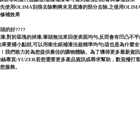
以先使用OLIMA刮痕去除劑將未見底漆的部分去除,之後用OLI
修補效果
的好????
掉漆,對於區塊的掉漆,筆頭無法來回使表面均勻,反而會有凹凸不平
如果要捕小點狀,可以用衛生紙補漆法超精準均勻)這也是為什麼
我們致力於為您提供最佳的購物體驗。為了獲得更多最新資訊和獨家
acebook粉絲專頁:YUZER若您需要更多產品資訊或尋求幫助，歡迎撥
為您服務。