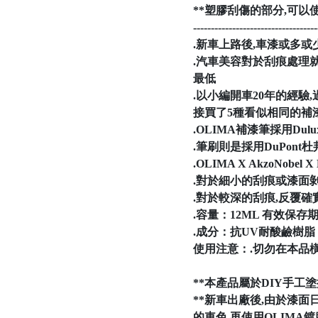
**塑膠刮傷的部分,可
-----------------------------------
.新車上路後,車漆或多
.汽車美容對於刮痕處理
最低
.以小編開車20年的經
接買了5種看似相同的補
.OLIMA補漆筆採用Du
.筆刷則是採用DuPont
.OLIMA X AkzoNo
.對於細小的刮痕或漆面
.對於較深的刮痕,反覆確
.容量：12ML 有效保存期
.成分：抗UV耐酸鹼樹脂
使用注意：.切勿在本品
**本產品屬於DIY手工
**新車出廠後,由於漆面
的車色,再使用OLIM