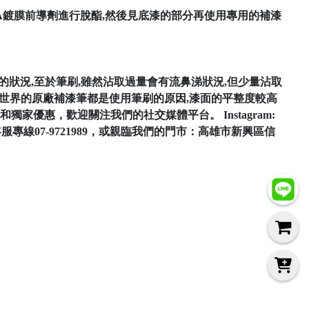
MA鍍膜前導劑進行脫酯,然後見底漆的部分再使用專用的補漆
的狀況,至於筆刷,雖然沾取過量會有流鼻涕狀況,但少量沾取
全世界的原廠補漆筆都是使用筆刷的原因,漆面的平整度較高
優惠，歡迎關注我們的社交媒體平台。 Instagram:
打客服專線07-9721989，或親臨我們的門市：高雄市新興區信