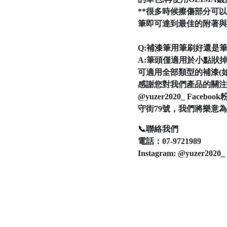
**很多時候擦傷部分可
筆即可達到最佳的附著與
Q:補漆筆用筆刷好還是筆頭
A:筆頭僅適用於小點狀
可適用全部類型的補漆(
感謝您對我們產品的關注！
@yuzer2020_ F
守街79號，我們將樂意
📞聯絡我們
電話：07-9721989
Instagram: @yuzer2020_