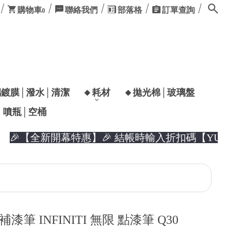
購物車
聯絡我們
部落格
訂單查詢
0
璃鍍膜│潑水│清潔
🔸耗材
🔸拋光棉│玻璃盤
│噴瓶│空桶
【全新開幕特惠】🎉 結帳時輸入折扣碼【YUZER2
 補漆筆 INFINITI 無限 點漆筆 Q30