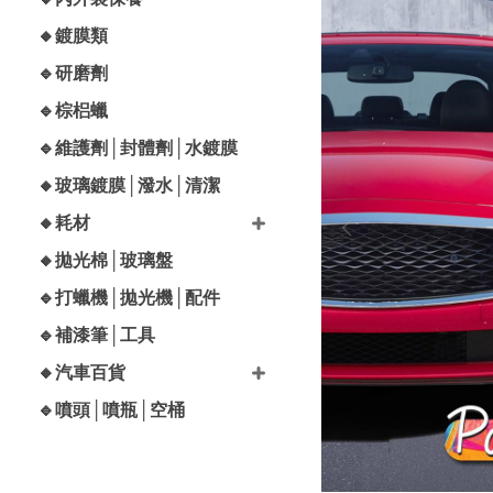
🔸鍍膜類
🔹研磨劑
🔹棕梠蠟
🔹維護劑│封體劑│水鍍膜
🔸玻璃鍍膜│潑水│清潔
🔸耗材
🔸拋光棉│玻璃盤
🔹打蠟機│拋光機│配件
🔹補漆筆│工具
🔸汽車百貨
🔹噴頭│噴瓶│空桶