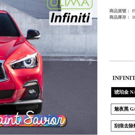
商品貨號：
I
商品庫存：
1
INFIN
琥珀金 N
魅夜黑 G
刮痕去除