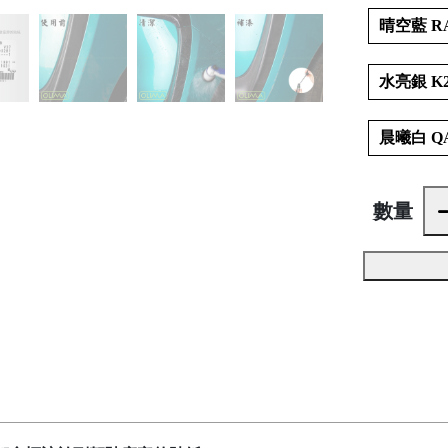
晴空藍 R
水亮銀 K2
晨曦白 Q
數量