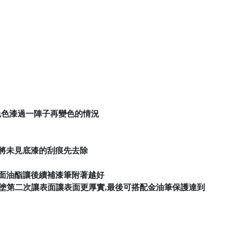
,避免色漆過一陣子再變色的情況
,將未見底漆的刮痕先去除
除表面油酯讓後續補漆筆附著越好
可塗第二次讓表面讓表面更厚實,最後可搭配金油筆保護達到