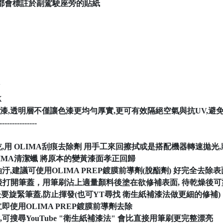
色號都會標註於副駕駛座旁的貼紙
N
X
t(仿照原漆,透明層不僅讓色漆更均勻厚實,更可有效隔絕空氣與抗UV
---------------
,用 OLIMA刮痕去除劑 用手工來回擦拭或是搭配機器轉速拋光
IMA清潔蠟 將原本的變黃漆面孝正回歸
汙,建議可使用OLIMA PREP鍍膜前導劑(脫酯劑) 好完全去
後打開筆蓋，用筆刷沾上適量顏料後塗在欲修補表面, 待乾燥後
後要旋緊筆蓋,防止揮發(也可YT尋找 衛生紙補漆法做更細的修補)
即使用OLIMA PREP鍍膜前導劑去除
可搜尋YouTube "衛生紙補漆法" 會比直接用筆刷更完整漂亮