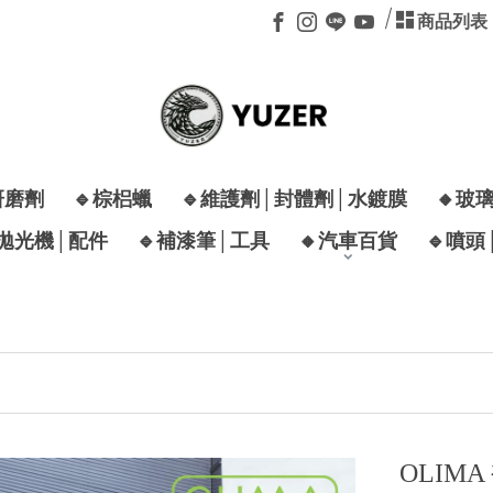
商品列表
研磨劑
🔹棕梠蠟
🔹維護劑│封體劑│水鍍膜
🔸玻
│拋光機│配件
🔹補漆筆│工具
🔸汽車百貨
🔹噴頭
🎉
OLIMA