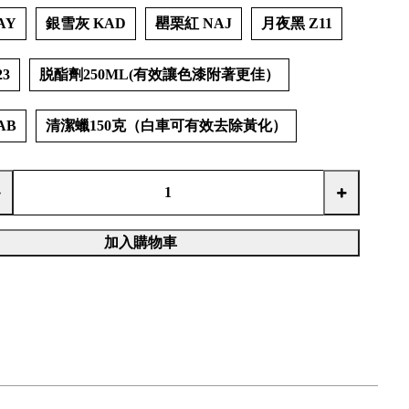
AY
銀雪灰 KAD
罌栗紅 NAJ
月夜黑 Z11
3
脱酯劑250ML(有效讓色漆附著更佳）
AB
清潔蠟150克（白車可有效去除黃化）
加入購物車