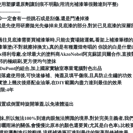
以使用塑膠還原劑讓刮痕不明顯(用消光補漆筆很難達到平整)
--------------
或少一定會有一些跳石或是刮傷,還是門邊掉漆
就是先使用研磨拋光先修掉未見底漆的部分,對於已見底漆的深層刮
驗,過往見底漆需要買補漆筆時,只能去賣場賭運氣,看架上補漆筆標
漆筆塗(不對就擦掉換支),真的是有種蕭煌奇唱的 你說的白是什麼
lux得利母廠,全球最大的塗料商AkzoNobel阿克蘇諾貝爾合作,
杜邦的極細刷,更方便均勻塗抹
bel X DuPont的組合,加上國家實驗室專業電腦對色出品
剝落處使用後,可快速修補、掩蓋及填平傷痕,且具防止生鏽的功效
實塗上幾次後搭配金油筆,在DIY範圍內盡力達到最佳的效果
限:4年
橫置或倒置時旋開筆蓋,以免液體溢出
塗抹,所以無法100%到達肉眼無法辨識的境界,對於完美主義者,我們
日曬雨淋的關係,會慢慢比原本的顏色還要黃(尤其是白色車),比
A鍍膜前導劑進行脫酯後,這樣補漆筆可達到最佳的附著與修補效果