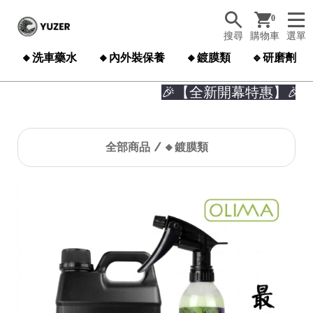
0
搜尋
購物車
選單
🔸洗車藥水
🔸內外裝保養
🔸鍍膜類
🔹研磨劑
🎉【全新開幕特惠】🎉 

全部商品
🔸鍍膜類
