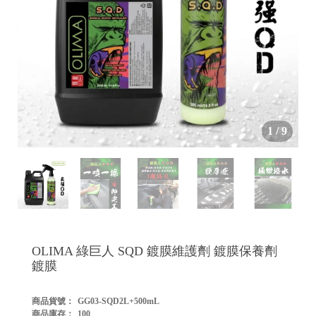


1
/
9

OLIMA 綠巨人 SQD 鍍膜維護劑 鍍膜保養劑
鍍膜
商品貨號：
GG03-SQD2L+500mL

商品庫存：
100