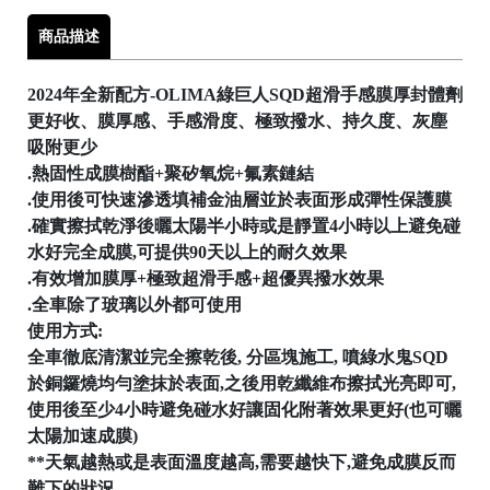
│
商品描述
2024年全新配方-OLIMA綠巨人SQD超滑手感膜厚封體劑
│
更好收、膜厚感、手感滑度、極致撥水、持久度、灰塵
吸附更少
.熱固性成膜樹酯+聚矽氧烷+氟素鏈結
.使用後可快速滲透填補金油層並於表面形成彈性保護膜

.確實擦拭乾淨後曬太陽半小時或是靜置4小時以上避免碰
水好完全成膜,可提供90天以上的耐久效果
.有效增加膜厚+極致超滑手感+超優異撥水效果
.全車除了玻璃以外都可使用
使用方式:
全車徹底清潔並完全擦乾後, 分區塊施工, 噴綠水鬼SQD

於銅鑼燒均勻塗抹於表面,之後用乾纖維布擦拭光亮即可,
使用後至少4小時避免碰水好讓固化附著效果更好(也可曬
太陽加速成膜)
**天氣越熱或是表面溫度越高,需要越快下,避免成膜反而
│
難下的狀況