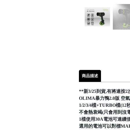
商品描述
**新3/25到貨,有將連
OLIMA暴力鴨2.0版 空
1/2/3/4檔+TURBO檔(
不會熱衰竭(只會用到沒電
1檔使用30A電池可連續使
選用的電池可以對標MAK