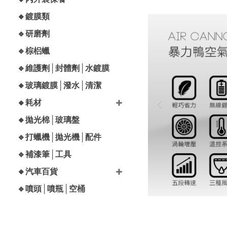
🔸鍍膜類
🔹研磨劑
🔹棕梠蠟
🔹維護劑│封體劑│水鍍膜
🔸玻璃鍍膜│潑水│清潔
🔸耗材
🔸拋光棉│玻璃盤
🔹打蠟機│拋光機│配件
🔹補漆筆│工具
🔸汽車百貨
🔹噴頭│噴瓶│空桶