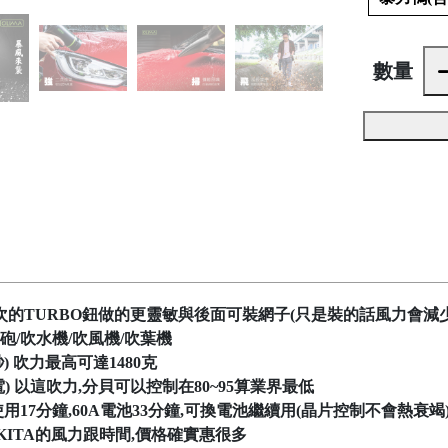
數量
按2次的TURBO鈕做的更靈敏與後面可裝網子(只是裝的話風力會減少
氣砲/吹水機/吹風機/吹葉機
12秒) 吹力最高可達1480克
) 以這吹力,分貝可以控制在80~95算業界最低
用17分鐘,60A電池33分鐘,可換電池繼續用(晶片控制不會熱衰竭
ITA的風力跟時間,價格確實惠很多