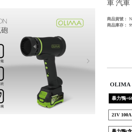
車 汽車
商品貨號：
商品庫存：
9
OLIM
暴力鴨+6
21V 10
暴力鴨(