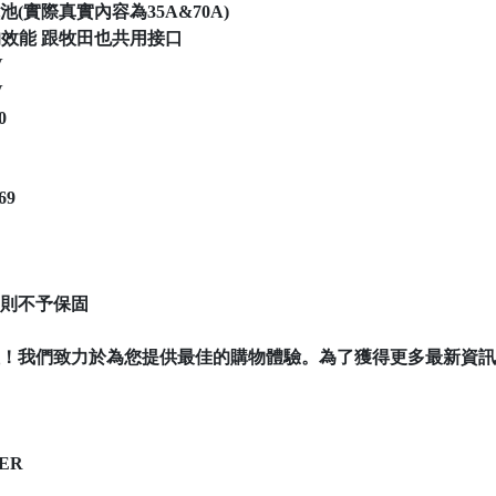
A電池(實際真實內容為35A&70A)
田的效能 跟牧田也共用接口
V
V
0
69
則不予保固
！我們致力於為您提供最佳的購物體驗。為了獲得更多最新資訊
ER