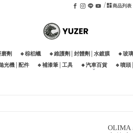
商品列表
研磨劑
🔹棕梠蠟
🔹維護劑│封體劑│水鍍膜
🔸玻
│拋光機│配件
🔹補漆筆│工具
🔸汽車百貨
🔹噴頭
OLIM