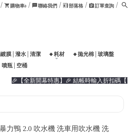
購物車
聯絡我們
部落格
訂單查詢
0
璃鍍膜│潑水│清潔
🔸耗材
🔸拋光棉│玻璃盤
│噴瓶│空桶
🎉【全新開幕特惠】🎉 結帳時輸入折扣碼【YUZ
A 暴力鴨 2.0 吹水機 洗車用吹水機 洗